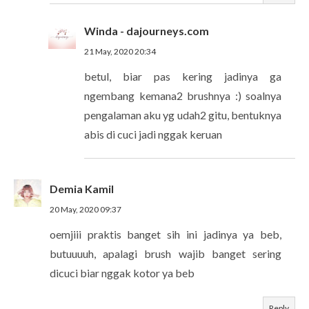
Winda - dajourneys.com
21 May, 2020 20:34
betul, biar pas kering jadinya ga
ngembang kemana2 brushnya :) soalnya
pengalaman aku yg udah2 gitu, bentuknya
abis di cuci jadi nggak keruan
Demia Kamil
20 May, 2020 09:37
oemjiii praktis banget sih ini jadinya ya beb,
butuuuuh, apalagi brush wajib banget sering
dicuci biar nggak kotor ya beb
Reply