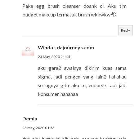
Pake egg brush cleanser doank ci. Aku tim
budget makeup termasuk brush wkkwkw 🤭
Reply
Winda - dajourneys.com
23 May, 2020 21:14
aku gara2 awalnya dikirim kuas sama
sigma, jadi pengen yang lain2 huhuhuu
seringnya gitu aku tu, endorse tapi jadi
konsumen hahahaa
Demia
23 May, 2020 01:53
duh aku butuh ini nih beb, soalnya kadang kalo