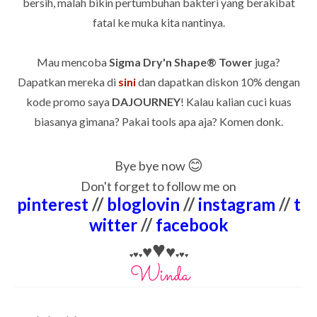
bersih, malah bikin
pertumbuhan bakteri yang berakibat
fatal ke muka kita nantinya.
Mau mencoba
Sigma Dry'n Shape® Tower
juga?
Dapatkan mereka di
sini
dan dapatkan diskon 10% dengan
kode promo saya
DAJOURNEY
!
Kalau kalian cuci kuas
biasanya gimana? Pakai tools apa aja? Komen donk.
😊
Bye bye now
Don't forget to follow me on
pinterest
//
bloglovin
//
instagram
//
t
witter
//
facebook
♥
♥
♥
♥
♥
♥
♥
♥
♥