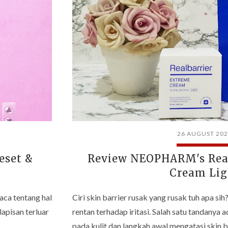
26 AUGUST 20
eset &
Review NEOPHARM's Real
Cream Lig
baca tentang hal
Ciri skin barrier rusak yang rusak tuh apa sih? 
lapisan terluar
rentan terhadap iritasi. Salah satu tandany
pada kulit dan langkah awal mengatasi skin b