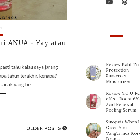
24
ari ANUA - Yay atau
TOP 10 POPULAR
POSTS
Review Kahf Tri
pasti tahu kalau saya jarang
Protection
pa tahun terakhir, kenapa?
Sunscreen
Moisturizer
s anak yang be…
Review Y.O.U Re
effect Boost 6%
»
Acid Renewal
Peeling Serum
Sinopsis When L
Gives You
OLDER POSTS
Tangerines Kor
Drama