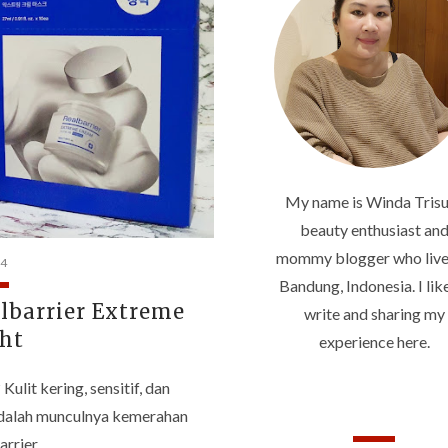
My name is Winda Trisu
beauty enthusiast an
mommy blogger who live
24
Bandung, Indonesia. I lik
barrier Extreme
write and sharing my
ht
experience here.
Kulit kering, sensitif, dan
a adalah munculnya kemerahan
arrier …