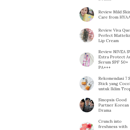
Review Mild Ski
Care from HYA
Review Viva Qu
Perfect Matteli
Lip Cream
Review NIVEA 
Extra Protect A
Serum SPF 50+
PA+++
Rekomendasi 7 
Stick yang Coco
untuk Iklim Tro
Sinopsis Good
Partner Korean
Drama
Crunch into
freshness with