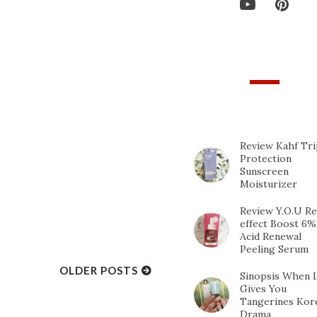
TOP 10 POPULAR
POSTS
Review Kahf Tri
Protection
Sunscreen
Moisturizer
Review Y.O.U Re
effect Boost 6%
Acid Renewal
Peeling Serum
OLDER POSTS
Sinopsis When L
Gives You
Tangerines Kor
Drama