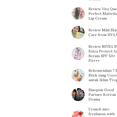
Review Viva Qu
Perfect Matteli
Lip Cream
Review Mild Ski
Care from HYA
Review NIVEA 
Extra Protect A
Serum SPF 50+
PA+++
Rekomendasi 7 
Stick yang Coco
untuk Iklim Tro
Sinopsis Good
Partner Korean
Drama
Crunch into
freshness with