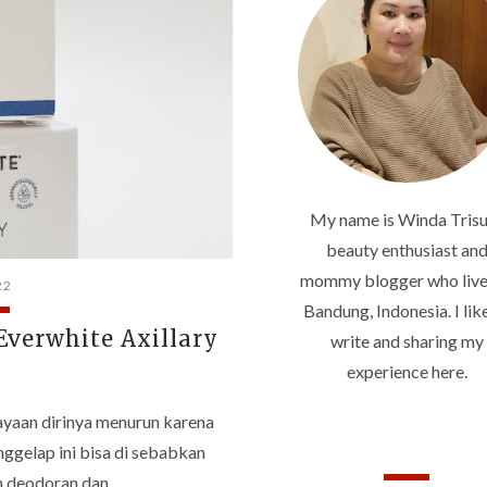
My name is Winda Trisu
beauty enthusiast an
mommy blogger who live
22
Bandung, Indonesia. I lik
Everwhite Axillary
write and sharing my
experience here.
ayaan dirinya menurun karena
ggelap ini bisa di sebabkan
an deodoran dan…