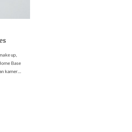
es
 make up,
(Home Base
epan kamer…