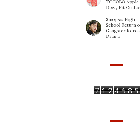
TOCOBO Apple
Dewy Fit Cushi
Sinopsis High
School Return o
Gangster Korea
Drama
PAGEVIEWS
7
1
2
4
6
8
5
TRANSLATE