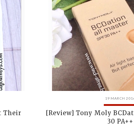
19 MARCH 201
t Their
[Review] Tony Moly BCDat
30 PA++