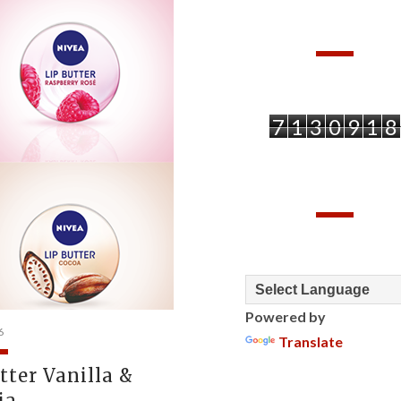
PAGEVIEWS
7
1
3
0
9
1
8
TRANSLATE
Powered by
6
Translate
tter Vanilla &
ia