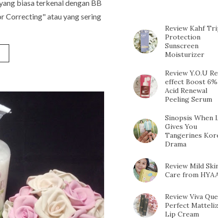
POSTS
 yang biasa terkenal dengan BB
r Correcting" atau yang sering
Review Kahf Tri
Protection
Sunscreen
»
Moisturizer
Review Y.O.U Re
effect Boost 6%
Acid Renewal
Peeling Serum
Sinopsis When L
Gives You
Tangerines Kor
Drama
Review Mild Ski
Care from HYA
Review Viva Qu
Perfect Matteli
Lip Cream