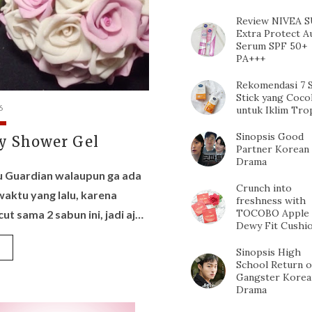
Review NIVEA 
Extra Protect A
Serum SPF 50+
PA+++
Rekomendasi 7 
Stick yang Coco
6
untuk Iklim Tro
Sinopsis Good
ty Shower Gel
Partner Korean
Drama
u Guardian walaupun ga ada
Crunch into
waktu yang lalu, karena
freshness with
TOCOBO Apple
t sama 2 sabun ini, jadi aj…
Dewy Fit Cushi
»
Sinopsis High
School Return o
Gangster Korea
Drama