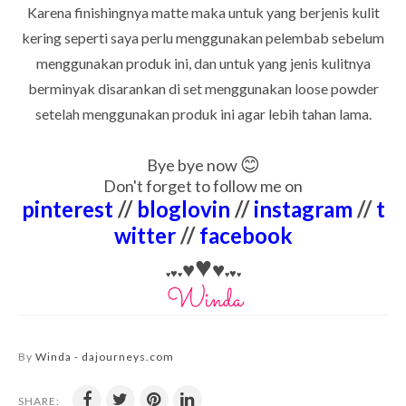
Karena finishingnya matte maka untuk yang berjenis kulit
kering seperti saya perlu menggunakan pelembab sebelum
menggunakan produk ini, dan untuk yang jenis kulitnya
berminyak disarankan di set menggunakan loose powder
setelah menggunakan produk ini agar lebih tahan lama.
😊
Bye bye now
Don't forget to follow me on
pinterest
//
bloglovin
//
instagram
//
t
witter
//
facebook
♥
♥
♥
♥
♥
♥
♥
♥
♥
By
Winda - dajourneys.com
SHARE: