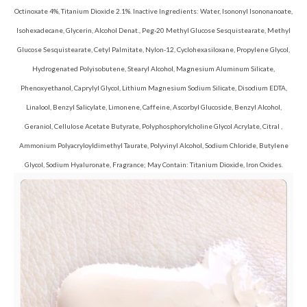
Octinoxate 4%, Titanium Dioxide 2.1%. Inactive Ingredients: Water, Isononyl Isononanoate,
Isohexadecane, Glycerin, Alcohol Denat., Peg-20 Methyl Glucose Sesquistearate, Methyl
Glucose Sesquistearate, Cetyl Palmitate, Nylon-12, Cyclohexasiloxane, Propylene Glycol,
Hydrogenated Polyisobutene, Stearyl Alcohol, Magnesium Aluminum Silicate,
Phenoxyethanol, Caprylyl Glycol, Lithium Magnesium Sodium Silicate, Disodium EDTA,
Linalool, Benzyl Salicylate, Limonene, Caffeine, Ascorbyl Glucoside, Benzyl Alcohol,
Geraniol, Cellulose Acetate Butyrate, Polyphosphorylcholine Glycol Acrylate, Citral ,
Ammonium Polyacryloyldimethyl Taurate, Polyvinyl Alcohol, Sodium Chloride, Butylene
Glycol, Sodium Hyaluronate, Fragrance; May Contain: Titanium Dioxide, Iron Oxides.