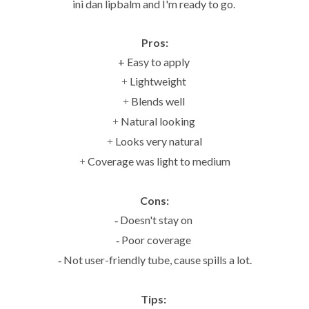
ini dan lipbalm and I'm ready to go.
Pros:
+ Easy to apply
Lightweight
+
Blends well
+
Natural looking
+
Looks very natural
+
Coverage was light to medium
+
Cons:
Doesn't stay on
-
Poor coverage
-
Not user-friendly tube, cause spills a lot.
-
Tips: