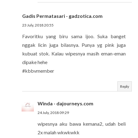
Gadis Permatasari - gadzotica.com
23 July, 2018 20:55
Favoritku yang biru sama ijoo. Suka banget
nggak licin juga bilasnya. Punya yg pink juga
kubuat stok. Kalau wipesnya masih eman-eman
dipake hehe
#kbbvmember
Reply
Winda - dajourneys.com
24 July, 2018 09:29
wipesnya aku bawa kemana2, udah beli
2x malah wkwkwkk