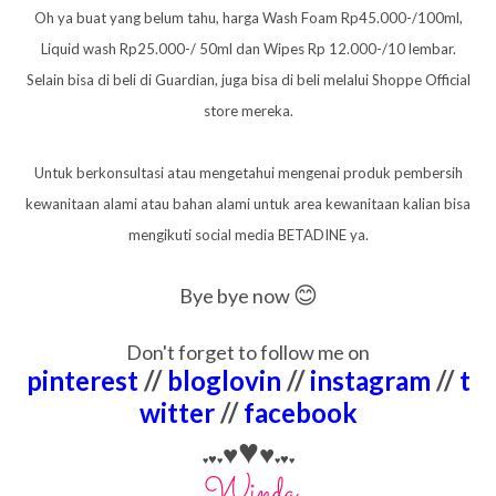
Oh ya buat yang belum tahu, harga Wash Foam Rp45.000-/100ml,
Liquid wash Rp25.000-/ 50ml dan Wipes Rp 12.000-/10 lembar.
Selain bisa di beli di Guardian, juga bisa di beli melalui Shoppe Official
store mereka.
Untuk berkonsultasi atau mengetahui mengenai produk pembersih
kewanitaan alami atau bahan alami untuk area kewanitaan kalian bisa
mengikuti social media BETADINE ya.
😊
Bye bye now
Don't forget to follow me on
pinterest
//
bloglovin
//
instagram
//
t
witter
//
facebook
♥
♥
♥
♥
♥
♥
♥
♥
♥