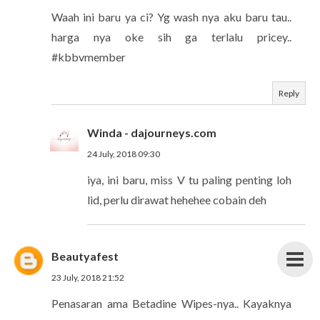
Waah ini baru ya ci? Yg wash nya aku baru tau..
harga nya oke sih ga terlalu pricey..
#kbbvmember
Reply
Winda - dajourneys.com
24 July, 2018 09:30
iya, ini baru, miss V tu paling penting loh
lid, perlu dirawat hehehee cobain deh
Beautyafest
23 July, 2018 21:52
Penasaran ama Betadine Wipes-nya.. Kayaknya