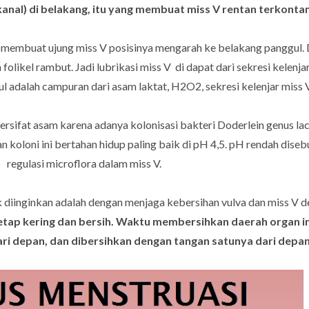
kanal) di belakang, itu yang membuat miss V rentan terkontam
mbuat ujung miss V posisinya mengarah ke belakang panggul. Din
 folikel rambut. Jadi lubrikasi miss V di dapat dari sekresi kelenjar
ul adalah campuran dari asam laktat, H2O2, sekresi kelenjar miss 
bersifat asam karena adanya kolonisasi bakteri Doderlein genus l
Dan koloni ini bertahan hidup paling baik di pH 4,5. pH rendah di
regulasi microflora dalam miss V.
 diinginkan adalah dengan menjaga kebersihan vulva dan miss V d
tetap kering dan bersih. Waktu membersihkan daerah organ i
i depan, dan dibersihkan dengan tangan satunya dari depan