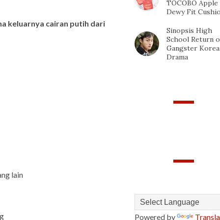
TOCOBO Apple
Dewy Fit Cushi
a keluarnya cairan putih dari
Sinopsis High
School Return o
Gangster Korea
Drama
PAGEVIEWS
TRANSLATE
ng lain
ng
Powered by
Transla