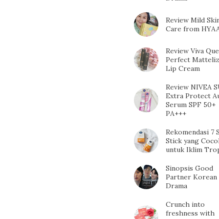
Review Mild Ski
Care from HYA
Review Viva Qu
Perfect Matteli
Lip Cream
Review NIVEA 
Extra Protect A
Serum SPF 50+
PA+++
Rekomendasi 7 
Stick yang Coco
untuk Iklim Tro
Sinopsis Good
Partner Korean
Drama
Crunch into
freshness with