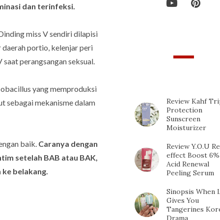
inasi dan terinfeksi.
ding miss V sendiri dilapisi
 daerah portio, kelenjar peri
V saat perangsangan seksual.
TOP 10 POPULAR
POSTS
acobacillus yang memproduksi
Review Kahf Tri
sebut sebagai mekanisme dalam
Protection
Sunscreen
Moisturizer
engan baik.
Caranya dengan
Review Y.O.U Re
effect Boost 6%
ntim setelah BAB atau BAK,
Acid Renewal
 ke belakang.
Peeling Serum
Sinopsis When L
Gives You
Tangerines Kor
Drama