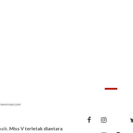
FOLLOWERS
FOLLOW
smenstruasi.com
baik.
Miss V terletak diantara