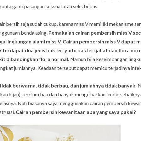
 gonta ganti pasangan seksual atau seks bebas.
 bersih saja sudah cukup, karena miss V memiliki mekanisme send
enggunaan benda asing.
Pemakaian cairan pembersih miss V sec
gu lingkungan alami
miss V. Cairan pembersih
miss V dapat 
 terdapat dua jenis bakteri yaitu bakteri jahat dan flora norm
kit dibandingkan flora normal.
Namun bila keseimbangan lingku
ingkat jumlahnya. Keadaan tersebut dapat memicu terjadinya infek
tidak berwarna, tidak berbau, dan jumlahnya tidak banyak.
N
hkan hijau), tercium bau dan banyak mengeluarkan lendir, sebaiknya
jelasnya. Nah biasanya saya menggunakan cairan pembersih kewan
struasi.
Cairan pembersih kewanitaan apa yang saya pakai?