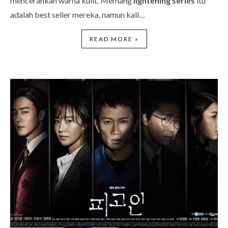
mencerahkan warna kulit. Memang
lightening series
itu
adalah best seller mereka, namun kali…
READ MORE »