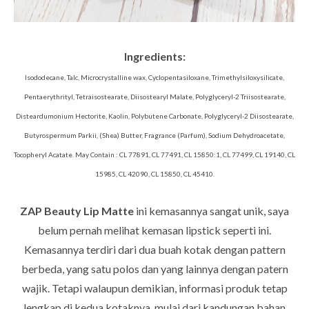
Ingredients:
Isododecane, Talc, Microcrystalline wax, Cyclopentasiloxane, Trimethylsiloxysilicate,
Pentaerythrityl, Tetraisostearate, Diisostearyl Malate, Polyglyceryl-2 Triisostearate,
Disteardumonium Hectorite, Kaolin, Polybutene Carbonate, Polyglyceryl-2 Diisostearate,
Butyrospermum Parkii, (Shea) Butter, Fragrance (Parfum), Sodium Dehydroacetate,
Tocopheryl Acatate. May Contain : CL 77891, CL 77491, CL 15850:1, CL 77499, CL 19140, CL
15985, CL 42090, CL 15850, CL 45410.
ZAP Beauty Lip Matte
ini kemasannya sangat unik, saya
belum pernah melihat kemasan lipstick seperti ini.
Kemasannya terdiri dari dua buah kotak dengan pattern
berbeda, yang satu polos dan yang lainnya dengan patern
wajik. Tetapi walaupun demikian, informasi produk tetap
lengkap di kedua kotaknya, mulai dari kandungan bahan