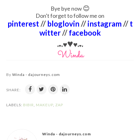
😊
Bye bye now
Don't forget to follow me on
pinterest
//
bloglovin
//
instagram
//
t
witter
//
facebook
♥
♥
♥
♥
♥
♥
♥
♥
♥
By
Winda - dajourneys.com
SHARE:
LABELS:
BIBIR
,
MAKEUP
,
ZAP
Winda - dajourneys.com