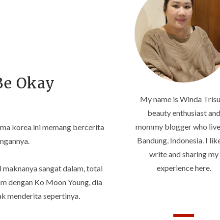
 Be Okay
My name is Winda Trisu
beauty enthusiast an
mommy blogger who live
rama korea ini memang bercerita
Bandung, Indonesia. I lik
angannya.
write and sharing my
experience here.
l maknanya sangat dalam, total
am dengan Ko Moon Young, dia
ak menderita sepertinya.