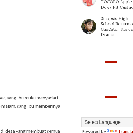
TOCOBO Apple
Dewy Fit Cushi
Sinopsis High
School Return o
Gangster Korea
Drama
PAGEVIEWS
sar, sang ibu mulai menyadari
TRANSLATE
ap malam, sang ibu memberinya
bah di desa yang membuat semua
Powered by
Transla