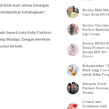
i lebih kuat, semua kenangan
Review Mild Ski
a mendapatkan kebahagiaan.".
Care from HYA
Review Viva Qu
Perfect Matteli
buh. Seperti kata
Kelly Clarkson
Lip Cream
dang dihadapi. Dengan demikian
Review NIVEA 
olusi terbaik.
Extra Protect A
Serum SPF 50+
PA+++
Rekomendasi 7 
Stick yang Coco
untuk Iklim Tro
Sinopsis Good
Partner Korean
Drama
Crunch into
freshness with