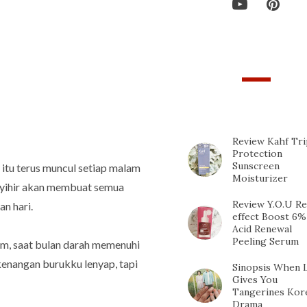
TOP 10 POPULAR
POSTS
Review Kahf Tri
Protection
Sunscreen
 itu terus muncul setiap malam
Moisturizer
nyihir akan membuat semua
Review Y.O.U Re
n hari.
effect Boost 6%
Acid Renewal
Peeling Serum
lam, saat bulan darah memenuhi
 kenangan burukku lenyap, tapi
Sinopsis When L
Gives You
Tangerines Kor
Drama