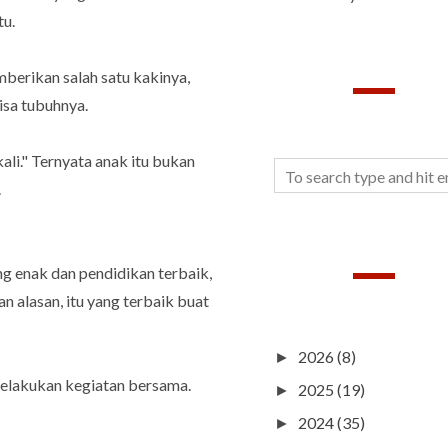
tu.
berikan salah satu kakinya,
isa tubuhnya.
SEARCH
ali." Ternyata anak itu bukan
.
ng enak dan pendidikan terbaik,
BLOG ARCHIVE
 alasan, itu yang terbaik buat
2026
(8)
►
melakukan kegiatan bersama.
2025
(19)
►
2024
(35)
►