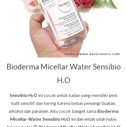
Bioderma Micellar Water Sensibio
H
O
2
Sensibio H
O
ini cocok untuk kalian yang memiliki jenis
2
kulit sensitif dan kering karena bebas pewangi buatan,
alkohol dan paraben. Aku cocok banget sama
Bioderma
Micellar Water Sensibio H
O
ini dan entah udah habis
2
berapa botol 😁
Bioderma Micellar Water Sensibio H
O