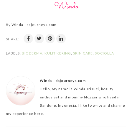
By
Winda - dajourneys.com
SHARE:
LABELS:
BIODERMA
,
KULIT KERING
,
SKIN CARE
,
SOCIOLLA
Winda - dajourneys.com
Hello, My name is Winda Trisuci, beauty
enthusiast and mommy blogger who lived in
Bandung, Indonesia. I like to write and sharing
my experience here.