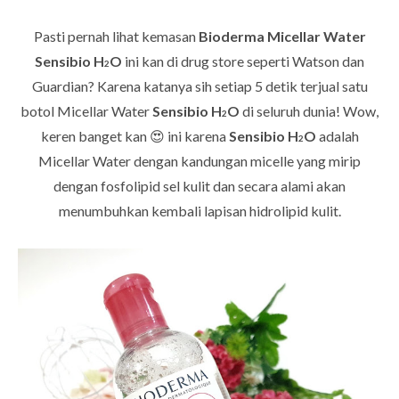
Pasti pernah lihat kemasan
Bioderma Micellar Water
Sensibio H
O
ini kan di drug store seperti Watson dan
2
Guardian? Karena katanya sih setiap 5 detik terjual satu
botol Micellar Water
Sensibio H
O
di seluruh dunia! Wow,
2
keren banget kan 😍 ini karena
Sensibio H
O
adalah
2
Micellar Water dengan kandungan micelle yang mirip
dengan fosfolipid sel kulit dan secara alami akan
menumbuhkan kembali lapisan hidrolipid kulit.