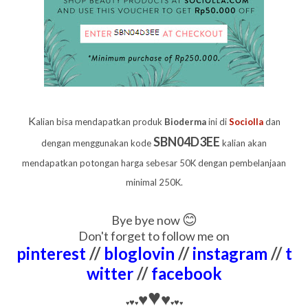
K
alian bisa mendapatkan produk
Bioderma
ini di
Sociolla
dan
SBN04D3EE
dengan menggunakan kode
kalian akan
mendapatkan potongan harga sebesar 50K dengan pembelanjaan
minimal 250K.
😊
Bye bye now
Don't forget to follow me on
pinterest
//
bloglovin
//
instagram
//
t
witter
//
facebook
♥
♥
♥
♥
♥
♥
♥
♥
♥