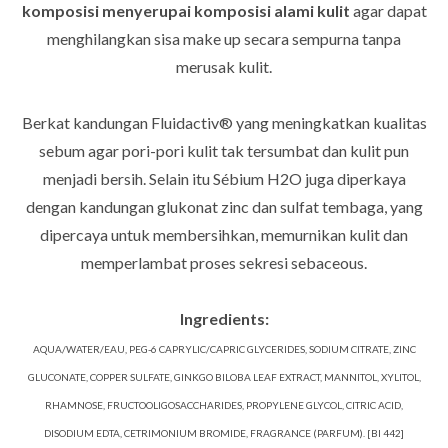
komposisi menyerupai komposisi alami kulit
agar dapat
menghilangkan sisa make up secara sempurna tanpa
merusak kulit.
Berkat kandungan Fluidactiv® yang meningkatkan kualitas
sebum agar pori-pori kulit tak tersumbat dan kulit pun
menjadi bersih. Selain itu Sébium H2O juga diperkaya
dengan kandungan glukonat zinc dan sulfat tembaga, yang
dipercaya untuk membersihkan, memurnikan kulit dan
memperlambat proses sekresi sebaceous.
Ingredients:
AQUA/WATER/EAU, PEG-6 CAPRYLIC/CAPRIC GLYCERIDES, SODIUM CITRATE, ZINC
GLUCONATE, COPPER SULFATE, GINKGO BILOBA LEAF EXTRACT, MANNITOL, XYLITOL,
RHAMNOSE, FRUCTOOLIGOSACCHARIDES, PROPYLENE GLYCOL, CITRIC ACID,
DISODIUM EDTA, CETRIMONIUM BROMIDE, FRAGRANCE (PARFUM). [BI 442]