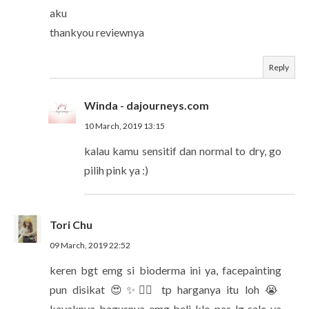
aku
thankyou reviewnya
Reply
Winda - dajourneys.com
10 March, 2019 13:15
kalau kamu sensitif dan normal to dry, go
pilih pink ya :)
Tori Chu
09 March, 2019 22:52
keren bgt emg si bioderma ini ya, facepainting
pun disikat 😍✨👍🏻 tp harganya itu loh 😭
kayaknya bagusnya emg beli klo pas lg sale ya