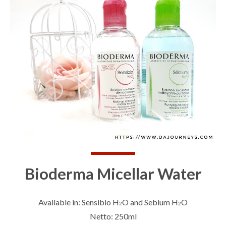
Bioderma Micellar Water
Available in: Sensibio H
O and Sebium H
O
2
2
Netto: 250ml