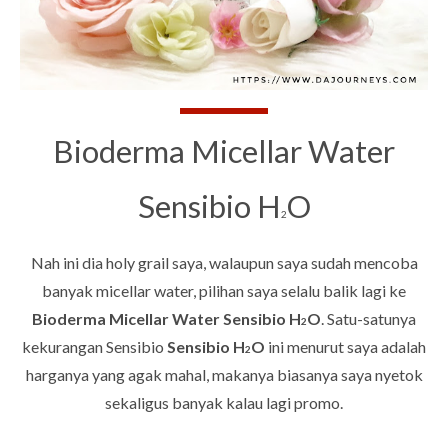
Bioderma Micellar Water
Sensibio H
O
2
Nah ini dia holy grail saya, walaupun saya sudah mencoba
banyak micellar water, pilihan saya selalu balik lagi ke
Bioderma Micellar Water Sensibio H
O
. Satu-satunya
2
kekurangan Sensibio
Sensibio H
O
ini menurut saya adalah
2
harganya yang agak mahal, makanya biasanya saya nyetok
sekaligus banyak kalau lagi promo.