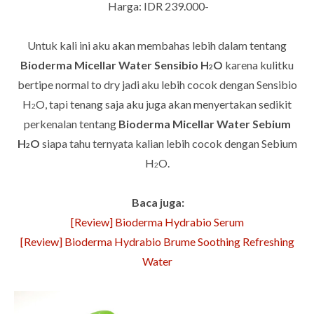
Harga: IDR 239.000-
Untuk kali ini aku akan membahas lebih dalam tentang
Bioderma Micellar Water Sensibio H
O
karena kulitku
2
bertipe normal to dry jadi aku lebih cocok dengan Sensibio
H
O, tapi tenang saja aku juga akan menyertakan sedikit
2
perkenalan tentang
Bioderma Micellar Water Sebium
H
O
siapa tahu ternyata kalian lebih cocok dengan Sebium
2
H
O.
2
Baca juga:
[Review] Bioderma Hydrabio Serum
[Review] Bioderma Hydrabio Brume Soothing Refreshing
Water