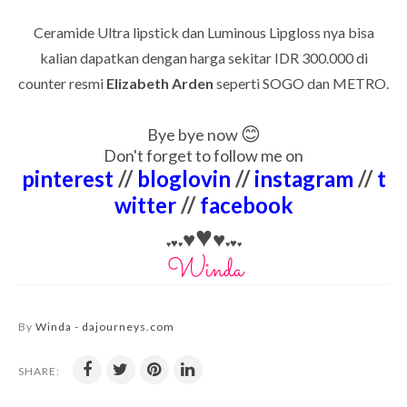
Ceramide Ultra lipstick dan Luminous Lipgloss nya bisa
kalian dapatkan dengan harga sekitar IDR 300.000 di
counter resmi
Elizabeth Arden
seperti SOGO dan METRO.
😊
Bye bye now
Don't forget to follow me on
pinterest
//
bloglovin
//
instagram
//
t
witter
//
facebook
♥
♥
♥
♥
♥
♥
♥
♥
♥
By
Winda - dajourneys.com
SHARE: