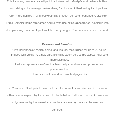
This lustrous, color-saturated lipstick is infused with Volulip™ and delivers brilliant,
moisturizing, color-lasting comfort shine, for plumper, fuller-looking lips. Lips look
fuller, more defined ... and feel youthfully smooth, soft and nourished. Ceramide
Triple Complex helps strengthen and re-texturize skin's appearance, holding in vital
skin-plumping moisture. Lips look fuller and younger. Contours seem more defined.
Features and Benefits:
Ultra-brilliant color, radiant shine, and lips feel moisturized for up to 20 hours.
Infused with Volulip™, a new ultra-plumping agent so that lips appear fuller and
more plumped.
Reduces appearance of vertical lines on lips, and soothes, protects, and
preserves lips.
Plumps lips with moisture-enriched pigments.
The Ceramide Ultra Lipstick case makes a luxurious fashion statement. Embossed
with a design inspired by the iconic Elizabeth Arden Red Door, this sleek column of
richly- textured golden metal is a precious accessory meant to be seen and
admired.