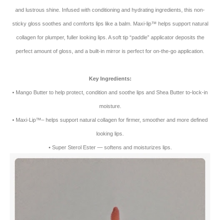
and lustrous shine. Infused with conditioning and hydrating ingredients, this non-
sticky gloss soothes and comforts lips like a balm. Maxi-lip™ helps support natural
collagen for plumper, fuller looking lips. A soft tip “paddle” applicator deposits the
perfect amount of gloss, and a built-in mirror is perfect for on-the-go application.
Key Ingredients:
• Mango Butter to help protect, condition and soothe lips and Shea Butter to-lock-in
moisture.
• Maxi-Lip™– helps support natural collagen for firmer, smoother and more defined
looking lips.
• Super Sterol Ester — softens and moisturizes lips.