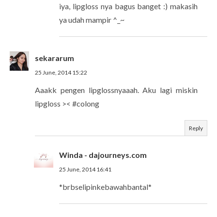
iya, lipgloss nya bagus banget :) makasih
ya udah mampir ^_~
sekararum
25 June, 2014 15:22
Aaakk pengen lipglossnyaaah. Aku lagi miskin
lipgloss >< #colong
Reply
Winda - dajourneys.com
25 June, 2014 16:41
*brbselipinkebawahbantal*