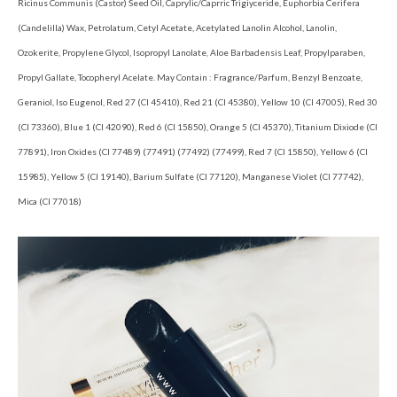
Ricinus Communis (Castor) Seed Oil, Caprylic/Caprric Trigiyceride, Euphorbia Cerifera
(Candelilla) Wax, Petrolatum, Cetyl Acetate, Acetylated Lanolin Alcohol, Lanolin,
Ozokerite, Propylene Glycol, Isopropyl Lanolate, Aloe Barbadensis Leaf, Propylparaben,
Propyl Gallate, Tocopheryl Acelate. May Contain : Fragrance/Parfum, Benzyl Benzoate,
Geraniol, Iso Eugenol, Red 27 (CI 45410), Red 21 (CI 45380), Yellow 10 (CI 47005), Red 30
(CI 73360), Blue 1 (CI 42090), Red 6 (CI 15850), Orange 5 (CI 45370), Titanium Dixiode (CI
77891), Iron Oxides (CI 77489) (77491) (77492) (77499), Red 7 (CI 15850), Yellow 6 (CI
15985), Yellow 5 (CI 19140), Barium Sulfate (CI 77120), Manganese Violet (CI 77742),
Mica (CI 77018)