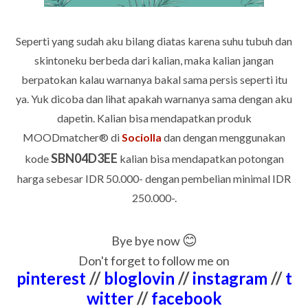
Seperti yang sudah aku bilang diatas karena suhu tubuh dan
skintoneku berbeda dari kalian, maka kalian jangan
berpatokan kalau warnanya bakal sama persis seperti itu
ya. Yuk dicoba dan lihat apakah warnanya sama dengan aku
dapetin.
Kalian bisa mendapatkan produk
MOODmatcher®
di
Sociolla
dan dengan menggunakan
SBN04D3EE
kode
kalian bisa mendapatkan potongan
harga sebesar IDR 50.000- dengan pembelian minimal IDR
250.000-.
😊
Bye bye now
Don't forget to follow me on
pinterest
//
bloglovin
//
instagram
//
t
witter
//
facebook