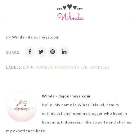
♥
♥
♥
♥
♥
♥
♥
♥
♥
By
Winda - dajourneys.com
SHARE:
LABELS:
BIBIR
,
MAKEUP
,
MOODMATCHER
,
SOCIOLLA
Winda - dajourneys.com
Hello, My name is Winda Trisuci, beauty
enthusiast and mommy blogger who lived in
Bandung, Indonesia. I like to write and sharing
my experience here.