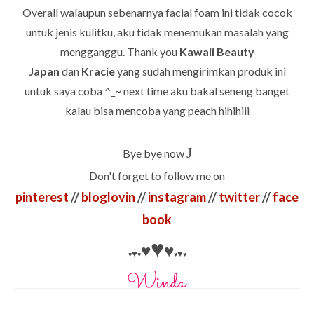
Overall walaupun sebenarnya facial foam ini tidak cocok
untuk jenis kulitku, aku tidak menemukan masalah yang
mengganggu. Thank you
Kawaii Beauty
Japan
dan
Kracie
yang sudah mengirimkan produk ini
untuk saya coba ^_~ next time aku bakal seneng banget
kalau bisa mencoba yang peach hihihiii
J
Bye bye now
Don't forget to follow me on
pinterest
//
bloglovin
//
instagram
//
twitter
//
face
book
♥
♥
♥
♥
♥
♥
♥
♥
♥