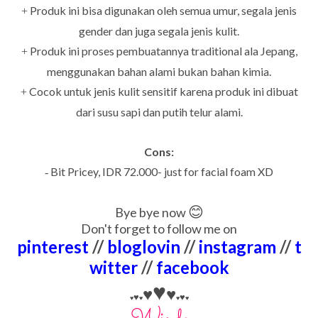
Produk ini bisa digunakan oleh semua umur, segala jenis
+
gender dan juga segala jenis kulit.
Produk ini proses pembuatannya traditional ala Jepang,
+
menggunakan bahan alami bukan bahan kimia.
Cocok untuk jenis kulit sensitif karena produk ini dibuat
+
dari susu sapi dan putih telur alami.
Cons:
Bit Pricey, IDR 72.000- just for facial foam XD
-
😊
Bye bye now
Don't forget to follow me on
pinterest
//
bloglovin
//
instagram
//
t
witter
//
facebook
♥
♥
♥
♥
♥
♥
♥
♥
♥