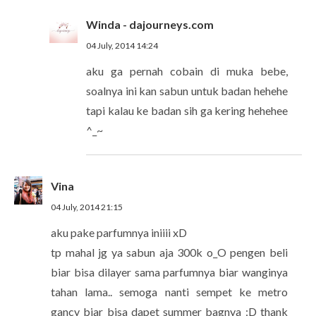
Winda - dajourneys.com
04 July, 2014 14:24
aku ga pernah cobain di muka bebe,
soalnya ini kan sabun untuk badan hehehe
tapi kalau ke badan sih ga kering hehehee
^_~
Vina
04 July, 2014 21:15
aku pake parfumnya iniiii xD
tp mahal jg ya sabun aja 300k o_O pengen beli
biar bisa dilayer sama parfumnya biar wanginya
tahan lama.. semoga nanti sempet ke metro
gancy biar bisa dapet summer bagnya :D thank