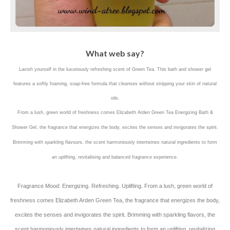
What web say?
Lavish yourself in the luxuriously refreshing scent of Green Tea. This bath and shower gel
features a softly foaming, soap-free formula that cleanses without stripping your skin of natural
oils.
From a lush, green world of freshness comes Elizabeth Arden Green Tea Energizing Bath &
Shower Gel, the fragrance that energizes the body, excites the senses and invigorates the spirit.
Brimming with sparkling flavours, the scent harmoniously intertwines natural ingredients to form
an uplifting, revitalising and balanced fragrance experience.
Fragrance Mood: Energizing. Refreshing. Uplifting. From a lush, green world of
freshness comes Elizabeth Arden Green Tea, the fragrance that energizes the body,
excites the senses and invigorates the spirit. Brimming with sparkling flavors, the
scent harmoniously intertwines natural ingredients to form an uplifting, revitalizing