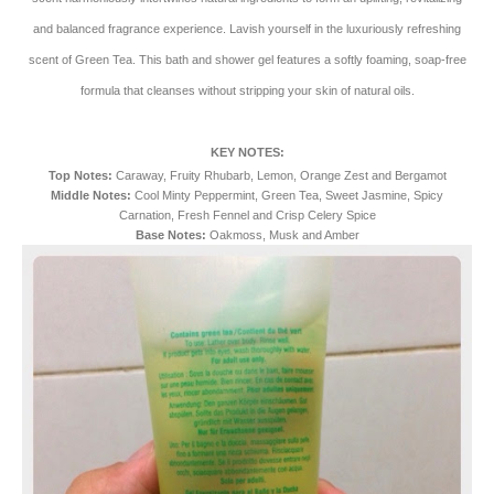
and balanced fragrance experience. Lavish yourself in the luxuriously refreshing
scent of Green Tea. This bath and shower gel features a softly foaming, soap-free
formula that cleanses without stripping your skin of natural oils.
KEY NOTES:
Top Notes:
Caraway, Fruity Rhubarb, Lemon, Orange Zest and Bergamot
Middle Notes:
Cool Minty Peppermint, Green Tea, Sweet Jasmine, Spicy
Carnation, Fresh Fennel and Crisp Celery Spice
Base Notes:
Oakmoss, Musk and Amber