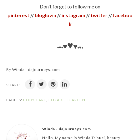
Don't forget to follow me on
pinterest
//
bloglovin
//
instagram
//
twitter
//
faceboo
k
♥
♥
♥
♥
♥
♥
♥
♥
♥
By
Winda - dajourneys.com
SHARE:
LABELS:
BODY CARE
,
ELIZABETH ARDEN
Winda - dajourneys.com
Hello, My name is Winda Trisuci, beauty