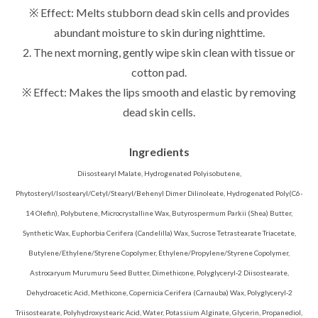
※ Effect: Melts stubborn dead skin cells and provides
abundant moisture to skin during nighttime.
2. The next morning, gently wipe skin clean with tissue or
cotton pad.
※ Effect: Makes the lips smooth and elastic by removing
dead skin cells.
Ingredients
Diisostearyl Malate, Hydrogenated Polyisobutene,
Phytosteryl/Isostearyl/Cetyl/Stearyl/Behenyl Dimer Dilinoleate, Hydrogenated Poly(C6-
14 Olefin), Polybutene, Microcrystalline Wax, Butyrospermum Parkii (Shea) Butter,
Synthetic Wax, Euphorbia Cerifera (Candelilla) Wax, Sucrose Tetrastearate Triacetate,
Butylene/Ethylene/Styrene Copolymer, Ethylene/Propylene/Styrene Copolymer,
Astrocaryum Murumuru Seed Butter, Dimethicone, Polyglyceryl-2 Diisostearate,
Dehydroacetic Acid, Methicone, Copernicia Cerifera (Carnauba) Wax, Polyglyceryl-2
Triisostearate, Polyhydroxystearic Acid, Water, Potassium Alginate, Glycerin, Propanediol,