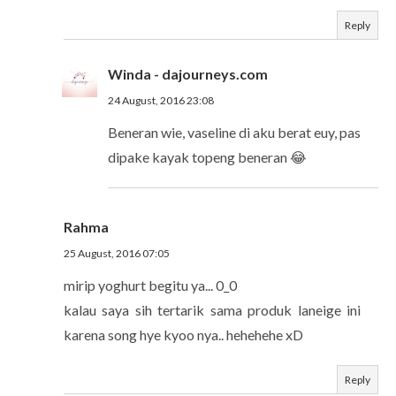
Reply
Winda - dajourneys.com
24 August, 2016 23:08
Beneran wie, vaseline di aku berat euy, pas
dipake kayak topeng beneran 😂
Rahma
25 August, 2016 07:05
mirip yoghurt begitu ya... 0_0
kalau saya sih tertarik sama produk laneige ini
karena song hye kyoo nya.. hehehehe xD
Reply