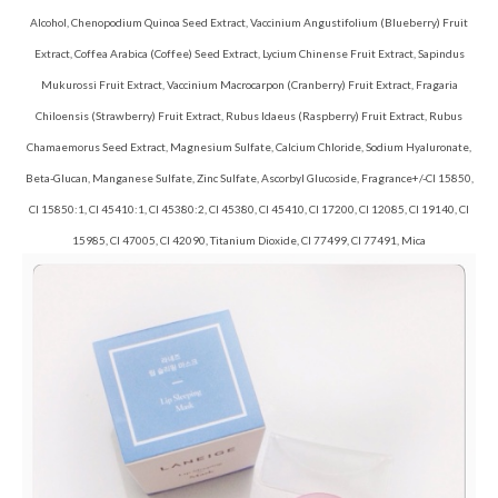
Alcohol, Chenopodium Quinoa Seed Extract, Vaccinium Angustifolium (Blueberry) Fruit
Extract, Coffea Arabica (Coffee) Seed Extract, Lycium Chinense Fruit Extract, Sapindus
Mukurossi Fruit Extract, Vaccinium Macrocarpon (Cranberry) Fruit Extract, Fragaria
Chiloensis (Strawberry) Fruit Extract, Rubus Idaeus (Raspberry) Fruit Extract, Rubus
Chamaemorus Seed Extract, Magnesium Sulfate, Calcium Chloride, Sodium Hyaluronate,
Beta-Glucan, Manganese Sulfate, Zinc Sulfate, Ascorbyl Glucoside, Fragrance+/-CI 15850,
CI 15850:1, CI 45410:1, CI 45380:2, CI 45380, CI 45410, CI 17200, CI 12085, CI 19140, CI
15985, CI 47005, CI 42090, Titanium Dioxide, CI 77499, CI 77491, Mica