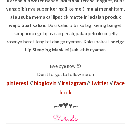
Karena dia water based jadi tidak terasa lengket, buat
yang bibirnya super kering (like me!), mulai menghitam,
atau suka memakai lipstick matte ini adalah produk
wajib buat kalian.
Dulu kalau bibirku lagi kering banget,
sampai mengelupas dan pecah, pakai petroleum jelly
rasanya berat, lengket dan ga nyaman. Kalau pakai
Laneige
Lip Sleeping Mask
ini jauh lebih nyaman.
Bye bye now 😊
Don't forget to follow me on
pinterest
//
bloglovin
//
instagram
//
twitter
//
face
book
♥
♥
♥
♥
♥
♥
♥
♥
♥