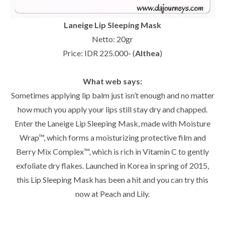
Laneige Lip Sleeping Mask
Netto: 20gr
Price: IDR 225.000- (
Althea
)
What web says:
Sometimes applying lip balm just isn’t enough and no matter
how much you apply your lips still stay dry and chapped.
Enter the Laneige Lip Sleeping Mask, made with Moisture
Wrap™, which forms a moisturizing protective film and
Berry Mix Complex™, which is rich in Vitamin C to gently
exfoliate dry flakes. Launched in Korea in spring of 2015,
this Lip Sleeping Mask has been a hit and you can try this
now at Peach and Lily.