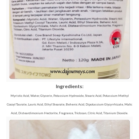
Ingredients:
Myristic Acid, Water, Glycerin, Potassium Hydroxide, Stearic Acid, Potassium Methyl
Cocoyl Taurate, Lauric Acid, Ethyl Stearate, Behenic Acid, Dipotassium Glycyrrhizate, Malic
Acid, Disteardimonium Hectorite, Fragrance, Triclosan, Citric Acid, Titanium Dioxide.