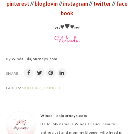
pinterest
//
bloglovin
//
instagram
//
twitter
//
face
book
♥
♥
♥
♥
♥
♥
♥
♥
♥
By
Winda - dajourneys.com
SHARE:
LABELS:
SKIN CARE
,
SKINLIFE
Winda - dajourneys.com
Hello, My name is Winda Trisuci, beauty
enthusiast and mommy blogger who lived in