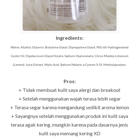
Ingredients:
Water, Alcohol, Glycerin, Butylene Glycol, Dipropylene Glycol, PEG-60 Hydrogenated
Castor Oil, Dipotassium Glycyrrhizate, Sodium Hyaluronate, Citrus Medica Limonum
(Lemon) Juice Extract, Malic Acid, Sodium Malate, o-Cymen-5-Ol, Methylparaben.
Pros:
+ Tidak membuat kulit saya alergi dan breakout
+ Setelah menggunakan wajah terasa lebih segar
+ Terasa segar karena mengandung sedikit aroma lemon
+ Sayangnya setelah menggunakan produk ini kulit saya
terasa agak kering, mungkin karena pada dasarnya jenis
kulit saya memang kering XD