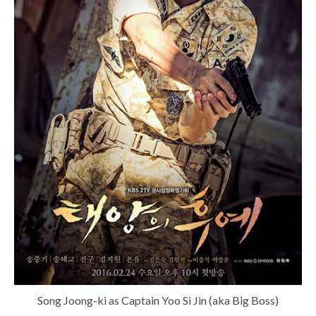
Song Joong-ki as Captain Yoo Si Jin (aka Big Boss)