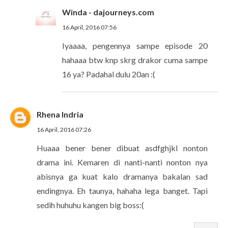
Winda - dajourneys.com
16 April, 2016 07:56
Iyaaaa, pengennya sampe episode 20
hahaaa btw knp skrg drakor cuma sampe
16 ya? Padahal dulu 20an :(
Rhena Indria
16 April, 2016 07:26
Huaaa bener bener dibuat asdfghjkl nonton
drama ini. Kemaren di nanti-nanti nonton nya
abisnya ga kuat kalo dramanya bakalan sad
endingnya. Eh taunya, hahaha lega banget. Tapi
sedih huhuhu kangen big boss:(