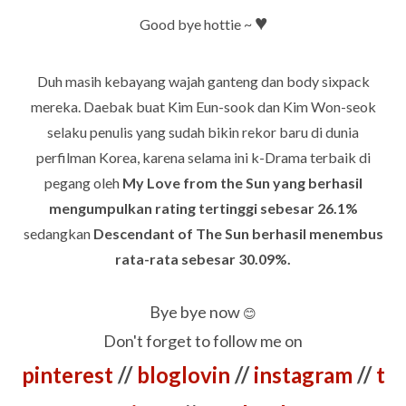
♥
Good bye hottie ~
Duh masih kebayang wajah ganteng dan body sixpack
mereka. Daebak buat Kim Eun-sook dan Kim Won-seok
selaku penulis yang sudah bikin rekor baru di dunia
perfilman Korea, karena selama ini k-Drama terbaik di
pegang oleh
My Love from the Sun yang berhasil
mengumpulkan rating tertinggi sebesar 26.1%
sedangkan
Descendant of The Sun berhasil menembus
rata-rata sebesar 30.09%.
Bye bye now
😊
Don't forget to follow me on
pinterest
//
bloglovin
//
instagram
//
t