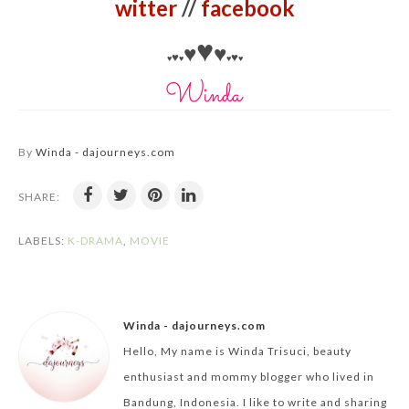
witter
//
facebook
♥
♥
♥
♥
♥
♥
♥
♥
♥
By
Winda - dajourneys.com
SHARE:
LABELS:
K-DRAMA
,
MOVIE
Winda - dajourneys.com
Hello, My name is Winda Trisuci, beauty
enthusiast and mommy blogger who lived in
Bandung, Indonesia. I like to write and sharing