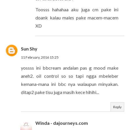
Toosss hahahaa aku juga cm pake ini
doank kalau males pake macem-macem
XD
Sun Shy
11 February, 2016 15:25
yossss ini bbcream andalan pas g mood make
aneh2. oil control so so tapi ngga mbeleber
kemana-mana ini bbc nya walaupun minyakan.
ditap2 pake tisu juga masih kece hihihi...
Reply
Winda - dajourneys.com