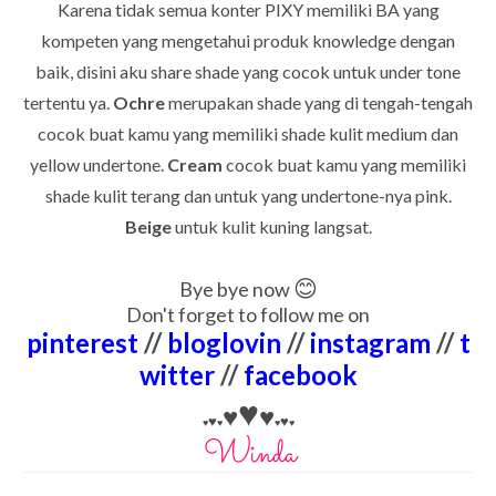
Karena tidak semua konter PIXY memiliki BA yang
kompeten yang mengetahui produk knowledge dengan
baik, disini aku share shade yang cocok untuk under tone
tertentu ya.
Ochre
merupakan shade yang di tengah-tengah
cocok buat kamu yang memiliki shade kulit medium dan
yellow undertone.
Cream
cocok buat kamu yang memiliki
shade kulit terang dan untuk yang undertone-nya pink.
Beige
untuk kulit kuning langsat.
😊
Bye bye now
Don't forget to follow me on
pinterest
//
bloglovin
//
instagram
//
t
witter
//
facebook
♥
♥
♥
♥
♥
♥
♥
♥
♥