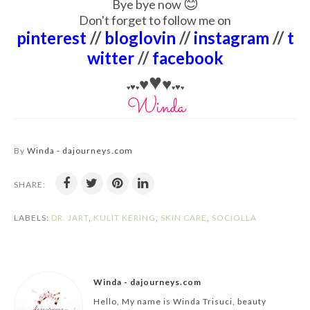
😊
Bye bye now
Don't forget to follow me on
pinterest
//
bloglovin
//
instagram
//
t
witter
//
facebook
♥
♥
♥
♥
♥
♥
♥
♥
♥
By
Winda - dajourneys.com
SHARE:
LABELS:
DR. JART
,
KULIT KERING
,
SKIN CARE
,
SOCIOLLA
Winda - dajourneys.com
Hello, My name is Winda Trisuci, beauty