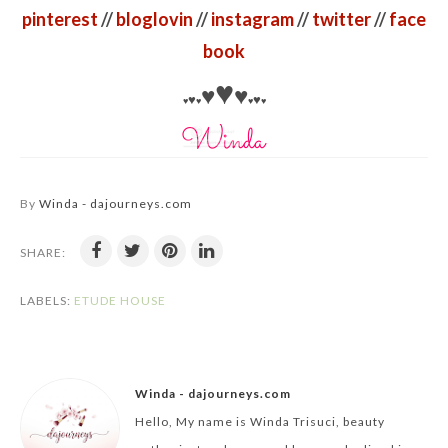
pinterest
//
bloglovin
//
instagram
//
twitter
//
face
book
♥
♥
♥
♥
♥
♥
♥
♥
♥
By
Winda - dajourneys.com
SHARE:
LABELS:
ETUDE HOUSE
Winda - dajourneys.com
Hello, My name is Winda Trisuci, beauty