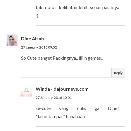
bikin bibir kelihatan lebih sehat pastinya
:)
Dine Aisah
27 January, 2016 09:52
So Cute banget Packingnya.. iiiiih gemes..
Reply
Winda - dajourneys.com
27 January, 2016 10:01
se-cute yang nulis ga Dine?
*laluditampar* hahahaaa