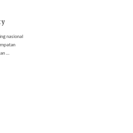
ty
ing nasional
sempatan
tan …