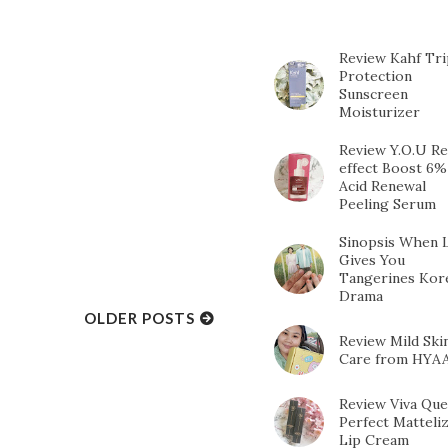
POSTS
Review Kahf Tri
Protection
Sunscreen
Moisturizer
Review Y.O.U Re
effect Boost 6%
Acid Renewal
Peeling Serum
Sinopsis When L
Gives You
Tangerines Kor
Drama
OLDER POSTS
Review Mild Ski
Care from HYA
Review Viva Qu
Perfect Matteli
Lip Cream