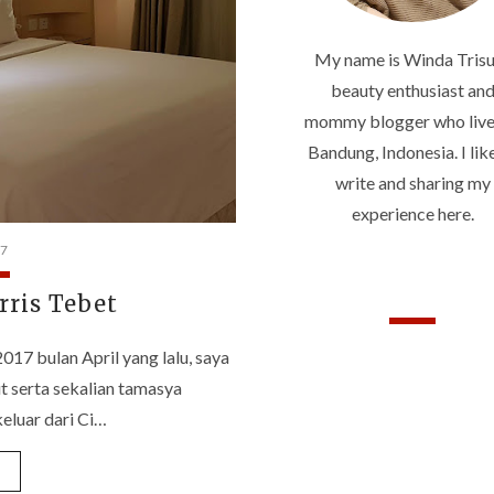
My name is Winda Trisu
beauty enthusiast an
mommy blogger who live
Bandung, Indonesia. I lik
write and sharing my
experience here.
17
rris Tebet
FOLLOWERS
17 bulan April yang lalu, saya
 serta sekalian tamasya
eluar dari Ci…
»