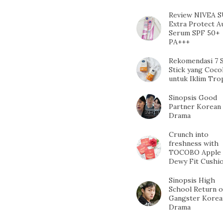
Review NIVEA 
Extra Protect A
Serum SPF 50+
PA+++
Rekomendasi 7 
Stick yang Coco
untuk Iklim Tro
Sinopsis Good
Partner Korean
Drama
Crunch into
freshness with
TOCOBO Apple
Dewy Fit Cushi
Sinopsis High
School Return o
Gangster Korea
Drama