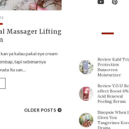
22
al Massager Lifting
m
TOP 10 POPULAR
POSTS
 kan ya kalau pakai eye cream
Review Kahf Tri
lembap, tapi sebenarnya
Protection
 mata itu san…
Sunscreen
Moisturizer
»
Review Y.O.U Re
effect Boost 6%
Acid Renewal
Peeling Serum
OLDER POSTS
Sinopsis When L
Gives You
Tangerines Kor
Drama