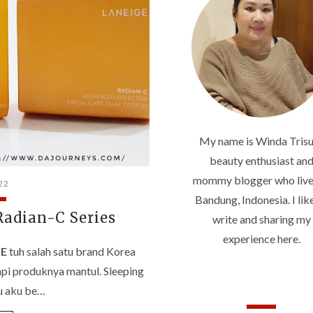
My name is Winda Trisu
beauty enthusiast an
mommy blogger who live
22
Bandung, Indonesia. I lik
adian-C Series
write and sharing my
experience here.
GE
tuh salah satu brand Korea
tapi produknya mantul. Sleeping
lu aku be…