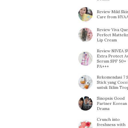
Review Mild Ski
Care from HYA
Review Viva Qu
Perfect Matteli
Lip Cream
Review NIVEA 
Extra Protect A
Serum SPF 50+
PA+++
Rekomendasi 7 
Stick yang Coco
untuk Iklim Tro
Sinopsis Good
Partner Korean
Drama
Crunch into
freshness with